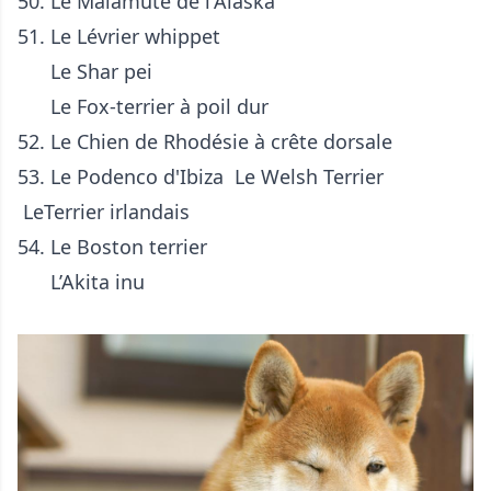
50. Le
Malamute de l'Alaska
51. Le
Lévrier whippet
Le Shar pei
Le Fox-terrier à poil dur
52. Le
Chien de Rhodésie à crête dorsale
53. Le
Podenco d'Ibiza
Le Welsh Terrier
LeTerrier irlandais
54. Le Boston terrier
L’Akita inu