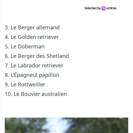
3.
Le Berger allemand
4.
Le Golden retriever
5.
Le Doberman
6.
Le Berger des Shetland
7.
Le Labrador retriever
8.
L’Épagneul papillon
9.
Le Rottweiller
10. Le Bouvier australien